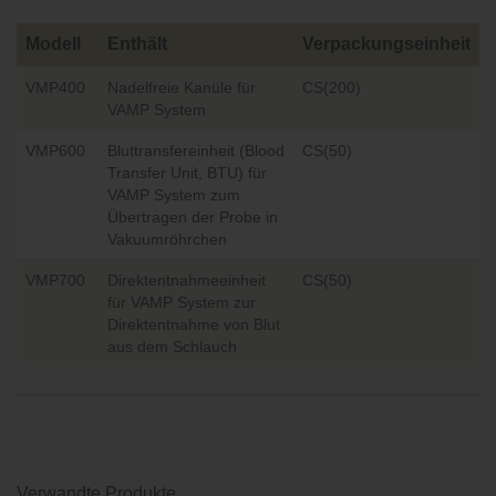
Modell
Enthält
Verpackungseinheit
VMP400
Nadelfreie Kanüle für
CS(200)
VAMP System
VMP600
Bluttransfereinheit (Blood
CS(50)
Transfer Unit, BTU) für
VAMP System zum
Übertragen der Probe in
Vakuumröhrchen
VMP700
Direktentnahmeeinheit
CS(50)
für VAMP System zur
Direktentnahme von Blut
aus dem Schlauch
Verwandte Produkte