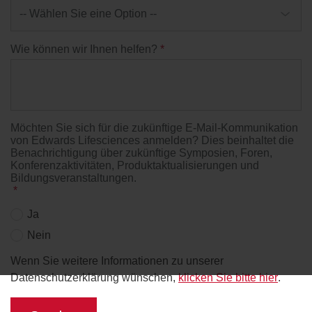
Wie können wir Ihnen helfen?
*
Möchten Sie sich für die zukünftige E-Mail-Kommunikation
von Edwards Lifesciences anmelden? Dies beinhaltet die
Benachrichtigung über zukünftige Symposien, Foren,
Konferenzaktivitäten, Produktaktualisierungen und
Bildungsveranstaltungen.
*
Ja
Nein
Wenn Sie weitere Informationen zu unserer
Datenschutzerklärung wünschen,
klicken Sie bitte hier
.