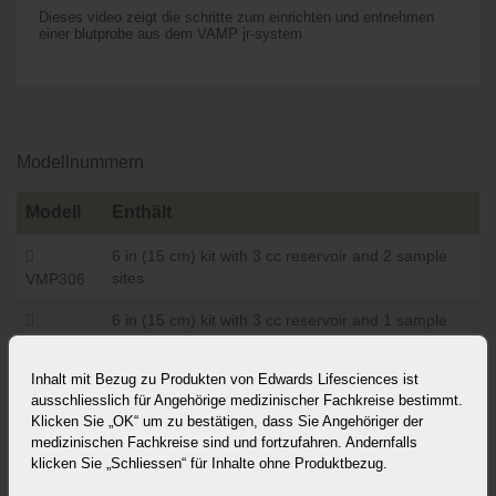
Dieses video zeigt die schritte zum einrichten und entnehmen
einer blutprobe aus dem VAMP jr-system.
Modellnummern
Modell
Enthält
6 in (15 cm) kit with 3 cc reservoir and 2 sample
sites
VMP306
6 in (15 cm) kit with 3 cc reservoir and 1 sample
site
VMP406
Inhalt mit Bezug zu Produkten von Edwards Lifesciences ist
26 in (66 cm) kit with 3 cc reservoir and 1 sample
ausschliesslich für Angehörige medizinischer Fachkreise bestimmt.
site
VMP426
Klicken Sie „OK“ um zu bestätigen, dass Sie Angehöriger der
medizinischen Fachkreise sind und fortzufahren. Andernfalls
48 in (122 cm) kit with 3 cc reservoir and 1 sample
klicken Sie „Schliessen“ für Inhalte ohne Produktbezug.
site
VMP448