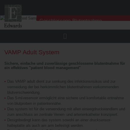
Geschlossene-Blutentnahme
VAMP Adult System
VAMP Adult System
VAMP Plus System
Sichere, einfache und zuverlässige geschlossene blutentnahme für
ein effektives "patient blood management"
VAMP Jr System
Das VAMP adult dient zur senkung des infektionsrisikos und zur
VAMP Flex System
vermeidung der bei herkömmlichen blutentnahmen vorkommenden
blutverschwendung.
Zubehör
Das 5-ml-reservoir ermöglicht eine sichere und komfortable entnahme
von blutproben in patientennähe.
Kontaktiere Uns
Das system ist für die verwendung mit allen einwegdruckwandlern und
zum anschluss an zentrale Venen- und arterienkatheter konzipiert.
Designbedingt kann das system sowohl an einer drucksensor-
halteplatte als auch am arm befestigt werden.