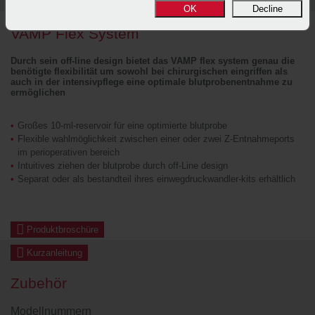
OK
Decline
VAMP Flex System
Durch sein off-line design bietet das VAMP flex system genau die
benötigte flexibilität um sowohl bei chirurgischen eingriffen als
auch in der intensivpflege eine optimale blutprobenentnahme zu
ermöglichen
Großes 10-ml-reservoir für eine optimierte blutprobe
Flexible wahlmöglichkeit zwischen einer oder zwei Z-Entnahmeports
im perioperativen bereich
Intuitives ziehen der blutprobe durch off-Line design
Separat oder als bestandteil ihres einwegdruckwandler-kits erhältlich
Produktbroschüre
Kurzanleitung
Zubehör
Modellnummern