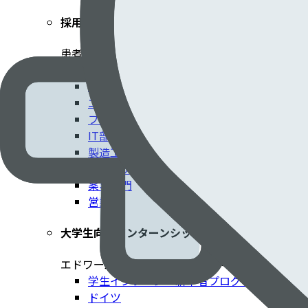
採用情報
患者さんに貢献するエドワーズでのキャリア​
臨床部門
コーポレート部門
エンジニアリング・技術部門
フィールドクリニカルスペシャリスト
IT部門
製造工場
マーケティング
薬事部門
営業
大学生向けインターンシップ＆新卒プログラム
エドワーズでキャリアをスタートする
学生インターン・新卒者プログラムの概要
ドイツ