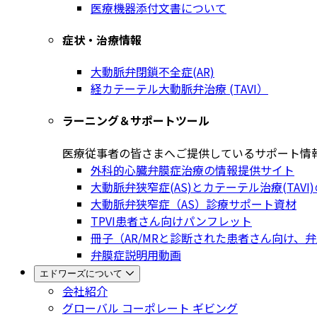
医療機器添付文書について
症状・治療情報
大動脈弁閉鎖不全症(AR)
経カテーテル大動脈弁治療 (TAVI）
ラーニング＆サポートツール
医療従事者の皆さまへご提供しているサポート情
外科的心臓弁膜症治療の情報提供サイト
大動脈弁狭窄症(AS)とカテーテル治療(TAV
大動脈弁狭窄症（AS）診療サポート資材
TPVI患者さん向けパンフレット
冊子（AR/MRと診断された患者さん向け、
弁膜症説明用動画
エドワーズについて
会社紹介
グローバル コーポレート ギビング