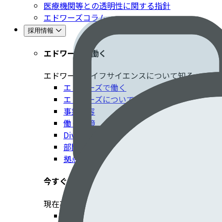
医療機関等との透明性に関する指針
エドワーズコラム
採用情報
エドワーズで働く
エドワーズライフサイエンスについて知る
エドワーズで働く
エドワーズについて
事業内容
働く環境
Diversity, Inclusion & Belonging
部門紹介
拠点
今すぐ応募する​
現在募集中のポジションの情報を掲載​
求人検索