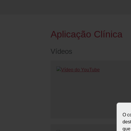
Aplicação Clínica
Vídeos
O c
des
que