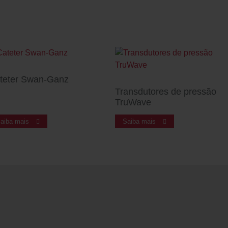
teter Swan-Ganz
Transdutores de pressão
TruWave
aiba mais
Saiba mais