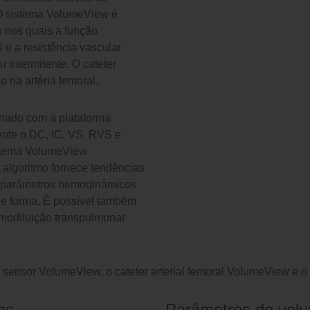
 O sistema VolumeView é
 nos quais a função
s e a resistência vascular
 intermitente. O cateter
o na artéria femoral.
nado com a plataforma
ente o DC, IC, VS, RVS e
istema VolumeView
 algoritmo fornece tendências
s parâmetros hemodinâmicos
e forma. É possível também
rmodiluição transpulmonar
sensor VolumeView, o cateter arterial femoral VolumeView e o 
os
Parâmetros de vol