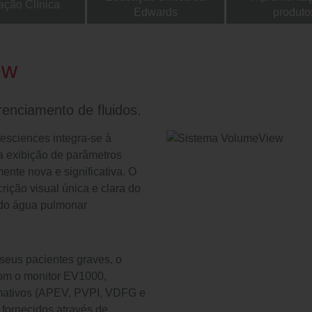
ação Clínica
Edwards
produto
ew
enciamento de fluidos.
sciences integra-se à
 a exibição de parâmetros
ente nova e significativa. O
ição visual única e clara do
indo água pulmonar
seus pacientes graves, o
om o monitor EV1000,
rmativos (APEV, PVPI, VDFG e
fornecidos através de