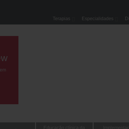
Terapias
Especialidades
D
ew
 em
Educação clínica da
Implementaç