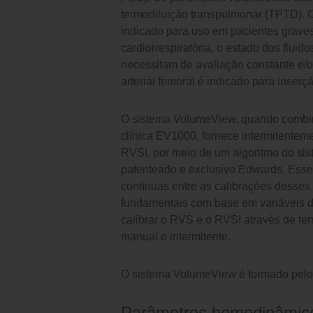
termodiluição transpulmonar (TPTD).
indicado para uso em pacientes graves
cardiorrespiratória, o estado dos fluido
necessitam de avaliação constante e/ou
arterial femoral é indicado para inserçã
O sistema VolumeView, quando combi
clínica EV1000, fornece intermitentem
RVSI, por meio de um algoritmo do s
patenteado e exclusivo Edwards. Esse
contínuas entre as calibrações desse
fundamentais com base em variáveis d
calibrar o RVS e o RVSI através de te
manual e intermitente.
O sistema VolumeView é formado pelo 
Parâmetros hemodinâmic