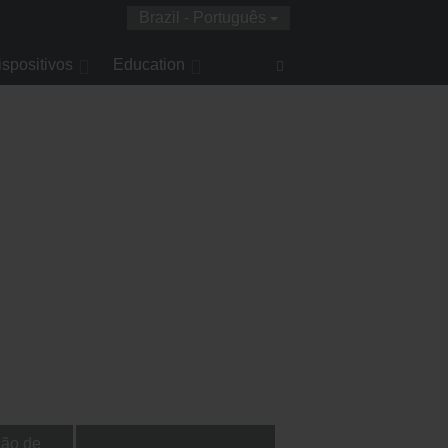
Brazil - Português
ispositivos
Education
Search
Edwards.com
ão de