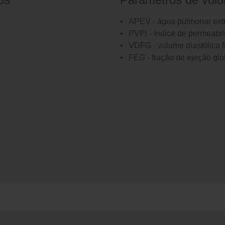
APEV - água pulmonar ext
PVPI - índice de permeabi
VDFG - volume diastólico f
a
FEG - fração de ejeção glo