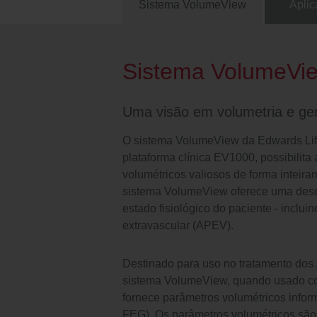
Sistema VolumeView
Aplic
Sistema VolumeVi
Uma visão em volumetria e ger
O sistema VolumeView da Edwards Life
plataforma clínica EV1000, possibilita
volumétricos valiosos de forma inteiram
sistema VolumeView oferece uma descr
estado fisiológico do paciente - inclu
extravascular (APEV).
Destinado para uso no tratamento dos 
sistema VolumeView, quando usado c
fornece parâmetros volumétricos info
FEG). Os parâmetros volumétricos são 