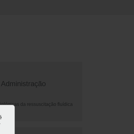
a Administração
iológicas da ressuscitação fluídica
é
r