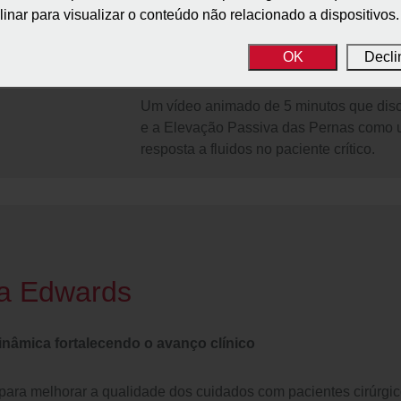
inar para visualizar o conteúdo não relacionado a dispositivos.
Métodos para avaliar a Ca
OK
Decli
Volumes
Um vídeo animado de 5 minutos que disc
e a Elevação Passiva das Pernas como
resposta a fluidos no paciente crítico.
da Edwards
âmica fortalecendo o avanço clínico
ra melhorar a qualidade dos cuidados com pacientes cirúrgico