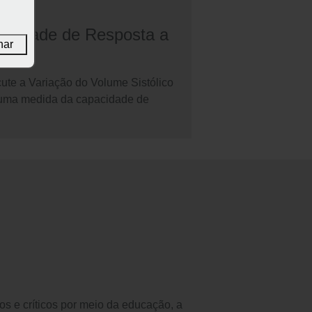
pacidade de Resposta a
nar
ute a Variação do Volume Sistólico
 uma medida da capacidade de
s e críticos por meio da educação, a