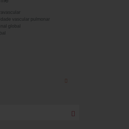
ravascular
lidade vascular pulmonar
inal global
bal
Pause