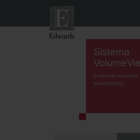
Sistema
VolumeVi
Evoluindo sua visão
termodiluição