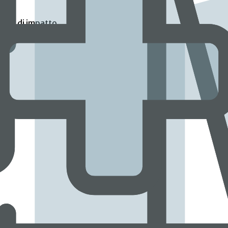
a
tivo e di impatto
ersitari e laureati