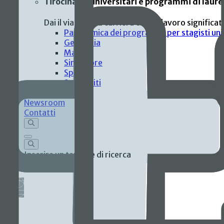
Tirocinanti universitari e programmi di laure
Dai il via alla tua carriera con un lavoro significa
Panoramica dei programmi per stagisti univ
Germania
Malesia
Singapore
Spagna
Stati Uniti
Investitori
Newsroom
Contatti
Inserire un termine di ricerca