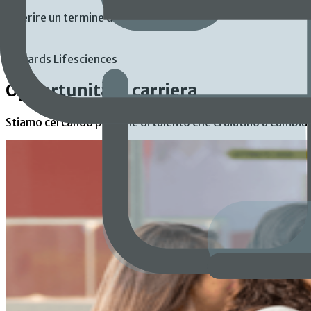
Inserire un termine di ricerca
Edwards Lifesciences
Opportunità di carriera
Stiamo cercando persone di talento che ci aiutino a cambiare