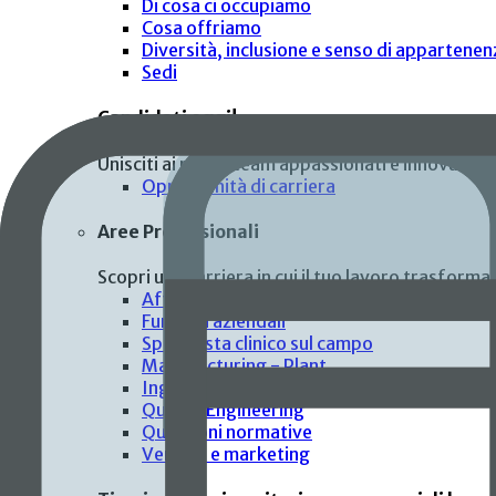
Di cosa ci occupiamo
Cosa offriamo
Diversità, inclusione e senso di appartenen
Sedi
Candidati oggi!
Unisciti ai nostri team appassionati e innovativi in
Opportunità di carriera
Aree Professionali
Scopri una carriera in cui il tuo lavoro trasforma 
Affari clinici
Funzioni aziendali
Specialista clinico sul campo
Manufacturing - Plant
Ingegneria e Tecnologia
Quality Engineering
Questioni normative
Vendite e marketing