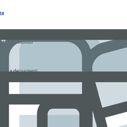
za
 ​​tutto il mondo
la vita dei pazienti