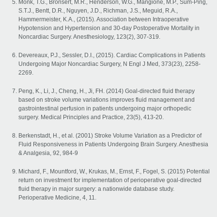
Monk, T.G., Bronsert, M.R., Henderson, W.G., Mangione, M.P., Sum-Ping,
S.T.J., Bentt, D.R., Nguyen, J.D., Richman, J.S., Meguid, R.A.,
Hammermeister, K.A., (2015). Association between Intraoperative
Hypotension and Hypertension and 30-day Postoperative Mortality in
Noncardiac Surgery. Anesthesiology, 123(2), 307-319.
Devereaux, P.J., Sessler, D.I., (2015). Cardiac Complications in Patients
Undergoing Major Noncardiac Surgery, N Engl J Med, 373(23), 2258-
2269.
Peng, K., Li, J., Cheng, H., Ji, FH. (2014) Goal-directed fluid therapy
based on stroke volume variations improves fluid management and
gastrointestinal perfusion in patients undergoing major orthopedic
surgery. Medical Principles and Practice, 23(5), 413-20.
Berkenstadt, H., et al. (2001) Stroke Volume Variation as a Predictor of
Fluid Responsiveness in Patients Undergoing Brain Surgery. Anesthesia
& Analgesia, 92, 984-9
Michard, F., Mountford, W., Krukas, M., Ernst, F., Fogel, S. (2015) Potential
return on investment for implementation of perioperative goal-directed
fluid therapy in major surgery: a nationwide database study.
Perioperative Medicine, 4, 11.