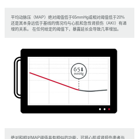
平均动脉压（MAP）绝对阈值低于65mmHg或相对阈值低于20%
还是其本身远低于基线的情况均与心肌和急性肾损伤（AKI）有递
增的关系。 在任何给定的阈值下，暴露延长会导致几率增加。
绝对和相对MAP阈值具有相似的功能，可将心肌或肾损伤患者与