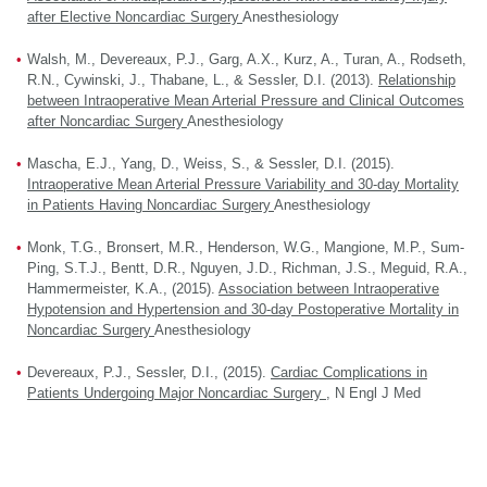
after Elective Noncardiac Surgery
Anesthesiology
Walsh, M., Devereaux, P.J., Garg, A.X., Kurz, A., Turan, A., Rodseth,
R.N., Cywinski, J., Thabane, L., & Sessler, D.I. (2013).
Relationship
between Intraoperative Mean Arterial Pressure and Clinical Outcomes
after Noncardiac Surgery
Anesthesiology
Mascha, E.J., Yang, D., Weiss, S., & Sessler, D.I. (2015).
Intraoperative Mean Arterial Pressure Variability and 30-day Mortality
in Patients Having Noncardiac Surgery
Anesthesiology
Monk, T.G., Bronsert, M.R., Henderson, W.G., Mangione, M.P., Sum-
Ping, S.T.J., Bentt, D.R., Nguyen, J.D., Richman, J.S., Meguid, R.A.,
Hammermeister, K.A., (2015).
Association between Intraoperative
Hypotension and Hypertension and 30-day Postoperative Mortality in
Noncardiac Surgery
Anesthesiology
Devereaux, P.J., Sessler, D.I., (2015).
Cardiac Complications in
Patients Undergoing Major Noncardiac Surgery
, N Engl J Med