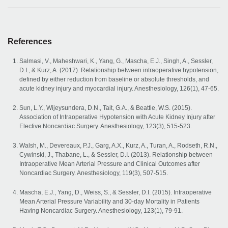
References
Salmasi, V., Maheshwari, K., Yang, G., Mascha, E.J., Singh, A., Sessler,
D.I., & Kurz, A. (2017). Relationship between intraoperative hypotension,
defined by either reduction from baseline or absolute thresholds, and
acute kidney injury and myocardial injury. Anesthesiology, 126(1), 47-65.
Sun, L.Y., Wijeysundera, D.N., Tait, G.A., & Beattie, W.S. (2015).
Association of Intraoperative Hypotension with Acute Kidney Injury after
Elective Noncardiac Surgery. Anesthesiology, 123(3), 515-523.
Walsh, M., Devereaux, P.J., Garg, A.X., Kurz, A., Turan, A., Rodseth, R.N.,
Cywinski, J., Thabane, L., & Sessler, D.I. (2013). Relationship between
Intraoperative Mean Arterial Pressure and Clinical Outcomes after
Noncardiac Surgery. Anesthesiology, 119(3), 507-515.
Mascha, E.J., Yang, D., Weiss, S., & Sessler, D.I. (2015). Intraoperative
Mean Arterial Pressure Variability and 30-day Mortality in Patients
Having Noncardiac Surgery. Anesthesiology, 123(1), 79-91.