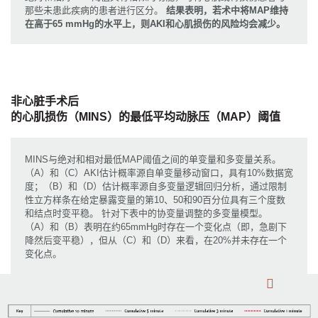
那些未患此疾病的患者进行区分。
结果表明，若术中将MAP维持
在高于65 mmHg的水平上，则AKI和心肌损伤的风险均会减少。
非心脏手术后
非心脏手术后急性肾损伤（AKI）的最低平均动脉压
的心肌损伤（MINS）的最低平均动脉压（MAP）阈值
（MAP）阈值
MINS与绝对和相对最低MAP阈值之间的单变量和多变量关系。
（A）和（C）AKI估计概率源自单变量移动窗口，具有10%数据宽
度；（B）和（D）估计概率源自多变量逻辑回归分析，通过限制
性立方样条在给定暴露变量的第10、50和90百分位具有三个度数
和结点时变平稳。 针对下表中的协变量调整的多变量模型。
（A）和（B）表明在约65mmHg时存在一个变化点（即，急剧下
降然后变平稳），但从（C）和（D）来看，在20%并未存在一个
变化点。
Pause