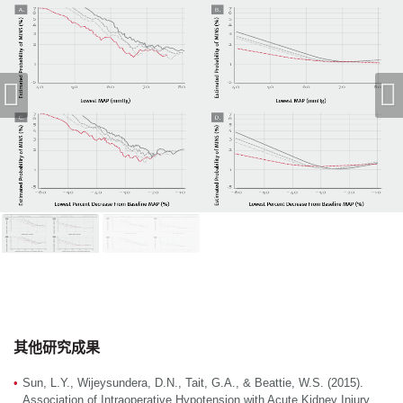
其他研究成果
Sun, L.Y., Wijeysundera, D.N., Tait, G.A., & Beattie, W.S. (2015).
Association of Intraoperative Hypotension with Acute Kidney Injury